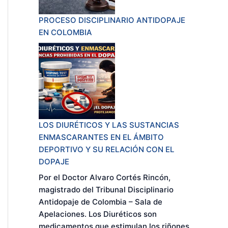
N
S
PROCESO DISCIPLINARIO ANTIDOPAJE
A
EN COLOMBIA
B
I
L
I
D
A
D
E
LOS DIURÉTICOS Y LAS SUSTANCIAS
N
ENMASCARANTES EN EL ÁMBITO
M
DEPORTIVO Y SU RELACIÓN CON EL
A
DOPAJE
T
Por el Doctor Alvaro Cortés Rincón,
E
magistrado del Tribunal Disciplinario
R
Antidopaje de Colombia – Sala de
I
Apelaciones. Los Diuréticos son
A
medicamentos que estimulan los riñones