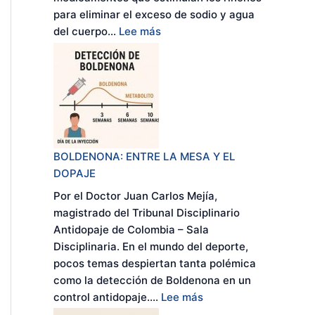
A
para eliminar el exceso de sodio y agua
N
:
del cuerpo...
Lee más
T
L
I
O
D
S
O
D
P
I
A
U
J
R
BOLDENONA: ENTRE LA MESA Y EL
E
É
DOPAJE
T
Por el Doctor Juan Carlos Mejía,
I
magistrado del Tribunal Disciplinario
C
Antidopaje de Colombia – Sala
O
Disciplinaria. En el mundo del deporte,
S
pocos temas despiertan tanta polémica
Y
como la detección de Boldenona en un
L
:
control antidopaje....
Lee más
A
B